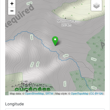
+
−
Map data: ©
OpenStreetMap
,
SRTM
| Map style: ©
OpenTopoMap
(
CC-BY-SA
)
Longitude