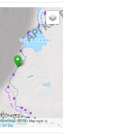
StreetMap
,
SRTM
| Map style: ©
C-BY-SA
)