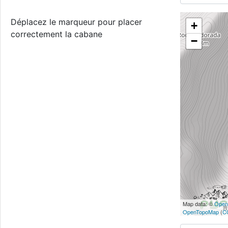
Déplacez le marqueur pour placer
+
correctement la cabane
−
Map data: ©
Open
OpenTopoMap
(
C