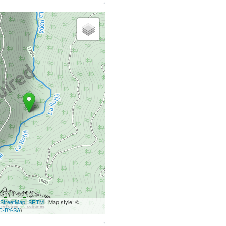
StreetMap
,
SRTM
| Map style: ©
C-BY-SA
)