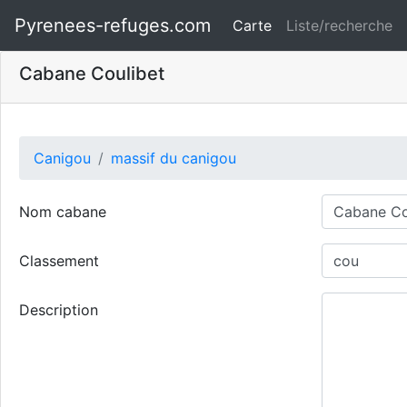
Pyrenees-refuges.com
Carte
Liste/recherche
Cabane Coulibet
Canigou
massif du canigou
Nom cabane
Classement
Description