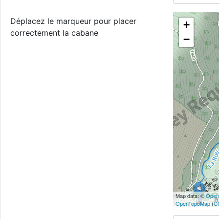
Déplacez le marqueur pour placer
+
correctement la cabane
−
Map data: ©
Open
OpenTopoMap
(
C