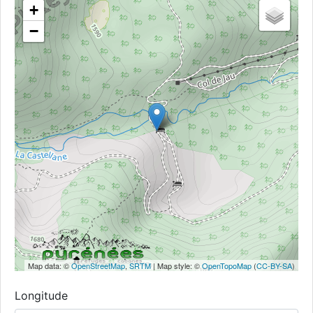
+
−
Map data: ©
OpenStreetMap
,
SRTM
| Map style: ©
OpenTopoMap
(
CC-BY-SA
)
Longitude