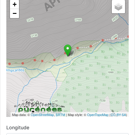
+
−
Map data: ©
OpenStreetMap
,
SRTM
| Map style: ©
OpenTopoMap
(
CC-BY-SA
)
Longitude