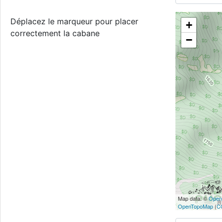
Déplacez le marqueur pour placer
+
correctement la cabane
−
Map data: ©
Open
OpenTopoMap
(
C