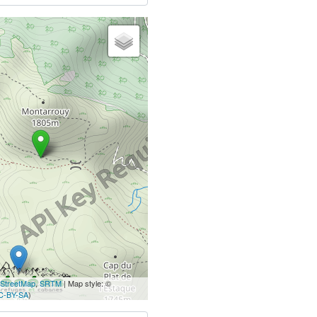
StreetMap
,
SRTM
| Map style: ©
C-BY-SA
)