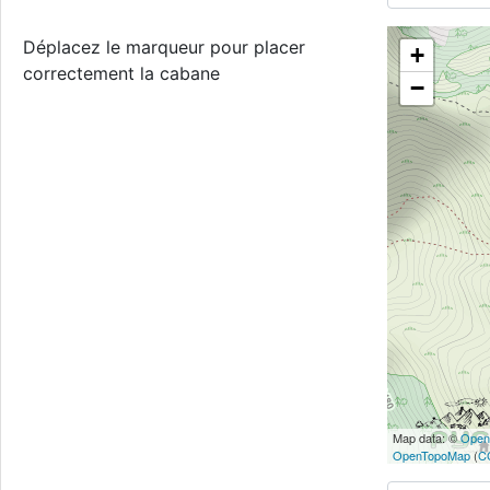
Déplacez le marqueur pour placer
+
correctement la cabane
−
Map data: ©
Open
OpenTopoMap
(
C