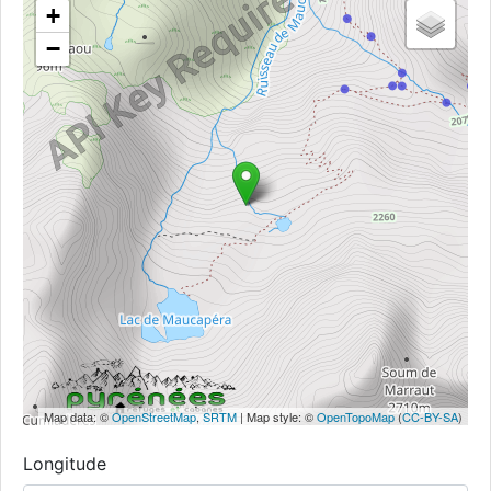
+
−
Map data: ©
OpenStreetMap
,
SRTM
| Map style: ©
OpenTopoMap
(
CC-BY-SA
)
Longitude