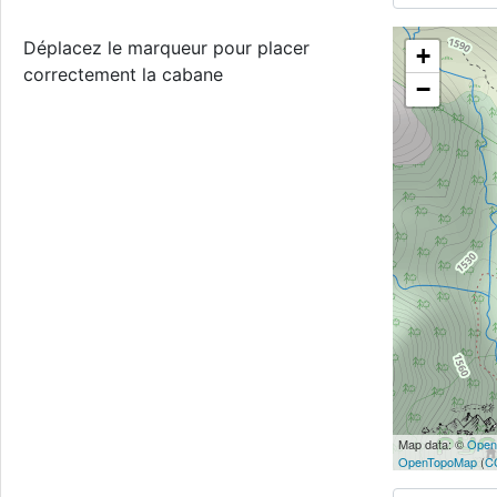
Déplacez le marqueur pour placer
+
correctement la cabane
−
Map data: ©
Open
OpenTopoMap
(
C