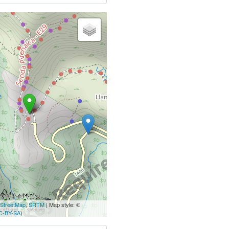
StreetMap
,
SRTM
| Map style: ©
C-BY-SA
)