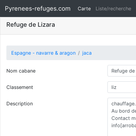
Pyrenees-refuges.com
Carte
Liste/recherche
Refuge de Lizara
Espagne - navarre & aragon
jaca
Nom cabane
Classement
Description