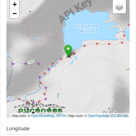
+
−
Map data: ©
OpenStreetMap
,
SRTM
| Map style: ©
OpenTopoMap
(
CC-BY-SA
)
Longitude