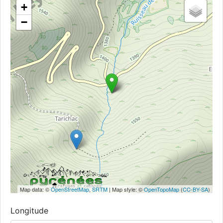
+
−
Map data: ©
OpenStreetMap
,
SRTM
| Map style: ©
OpenTopoMap
(
CC-BY-SA
)
Longitude