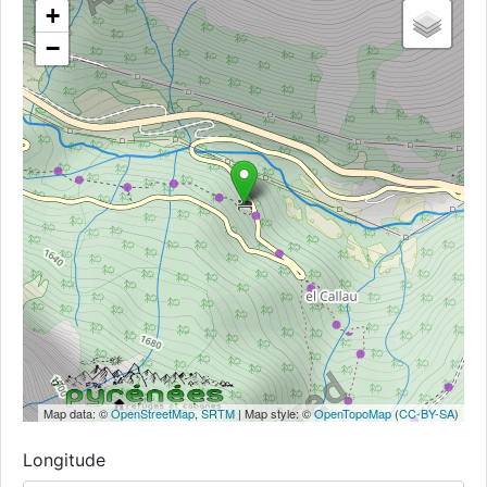
+
−
Map data: ©
OpenStreetMap
,
SRTM
| Map style: ©
OpenTopoMap
(
CC-BY-SA
)
Longitude