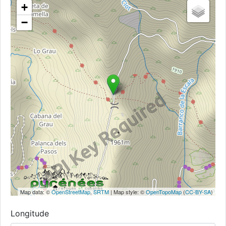
+
−
Map data: ©
OpenStreetMap
,
SRTM
| Map style: ©
OpenTopoMap
(
CC-BY-SA
)
Longitude