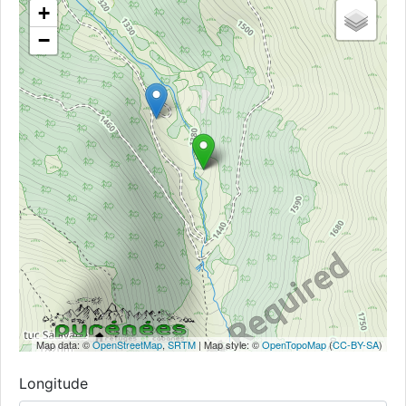
+
−
Map data: ©
OpenStreetMap
,
SRTM
| Map style: ©
OpenTopoMap
(
CC-BY-SA
)
Longitude