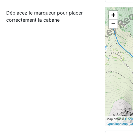
Déplacez le marqueur pour placer
+
correctement la cabane
−
Map data: ©
Open
OpenTopoMap
(
C