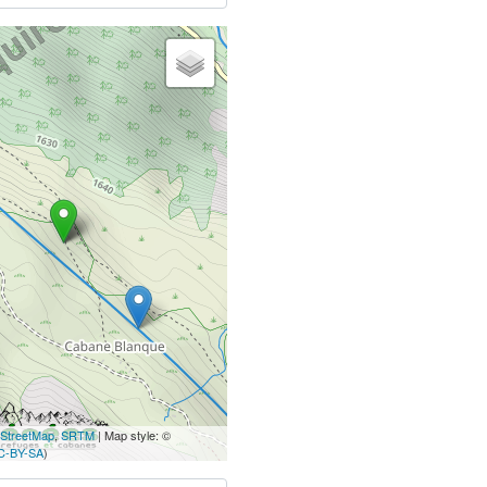
StreetMap
,
SRTM
| Map style: ©
C-BY-SA
)