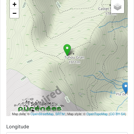
+
−
Map data: ©
OpenStreetMap
,
SRTM
| Map style: ©
OpenTopoMap
(
CC-BY-SA
)
Longitude