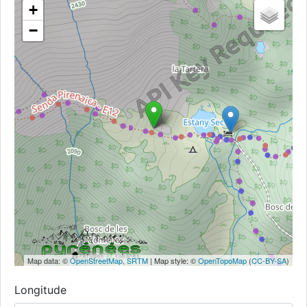
+
−
Map data: ©
OpenStreetMap
,
SRTM
| Map style: ©
OpenTopoMap
(
CC-BY-SA
)
Longitude