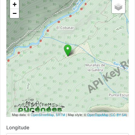
+
−
Map data: ©
OpenStreetMap
,
SRTM
| Map style: ©
OpenTopoMap
(
CC-BY-SA
)
Longitude