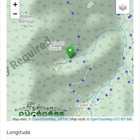
+
−
Map data: ©
OpenStreetMap
,
SRTM
| Map style: ©
OpenTopoMap
(
CC-BY-SA
)
Longitude