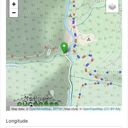
+
−
Map data: ©
OpenStreetMap
,
SRTM
| Map style: ©
OpenTopoMap
(
CC-BY-SA
)
Longitude