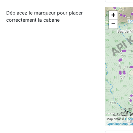
Déplacez le marqueur pour placer
+
correctement la cabane
−
Map data: ©
Open
OpenTopoMap
(
C