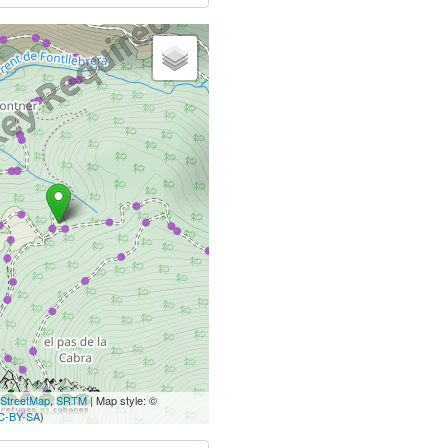
StreetMap
,
SRTM
| Map style: ©
C-BY-SA
)