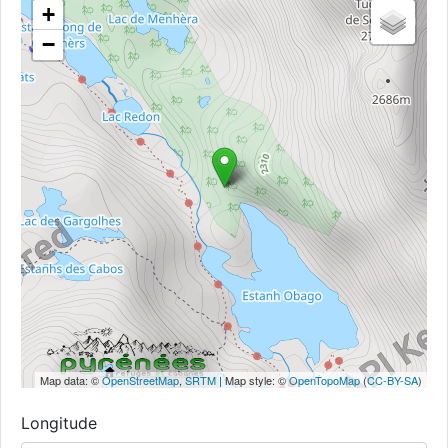
+
−
Map data: ©
OpenStreetMap
,
SRTM
| Map style: ©
OpenTopoMap
(
CC-BY-SA
)
Longitude