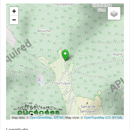
+
−
Map data: ©
OpenStreetMap
,
SRTM
| Map style: ©
OpenTopoMap
(
CC-BY-SA
)
Longitude