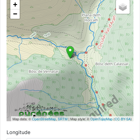
+
−
Map data: ©
OpenStreetMap
,
SRTM
| Map style: ©
OpenTopoMap
(
CC-BY-SA
)
Longitude