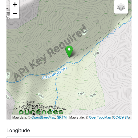
+
−
Map data: ©
OpenStreetMap
,
SRTM
| Map style: ©
OpenTopoMap
(
CC-BY-SA
)
Longitude