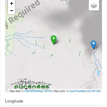
+
−
Map data: ©
OpenStreetMap
,
SRTM
| Map style: ©
OpenTopoMap
(
CC-BY-SA
)
Longitude