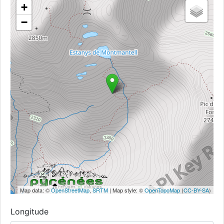
+
−
Map data: ©
OpenStreetMap
,
SRTM
| Map style: ©
OpenTopoMap
(
CC-BY-SA
)
Longitude