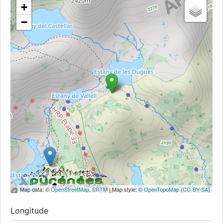
+
−
Map data: ©
OpenStreetMap
,
SRTM
| Map style: ©
OpenTopoMap
(
CC-BY-SA
)
Longitude