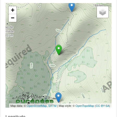
+
−
Map data: ©
OpenStreetMap
,
SRTM
| Map style: ©
OpenTopoMap
(
CC-BY-SA
)
Longitude