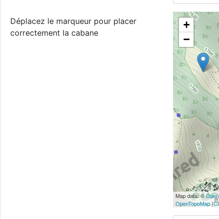
Déplacez le marqueur pour placer
+
correctement la cabane
−
Map data: ©
Open
OpenTopoMap
(
C