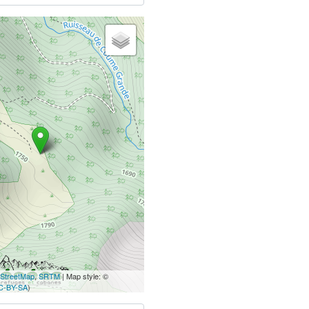
StreetMap
,
SRTM
| Map style: ©
C-BY-SA
)