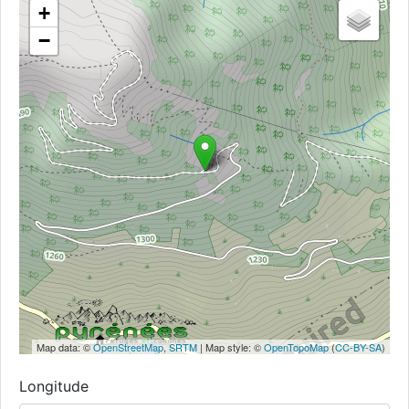
+
−
Map data: ©
OpenStreetMap
,
SRTM
| Map style: ©
OpenTopoMap
(
CC-BY-SA
)
Longitude