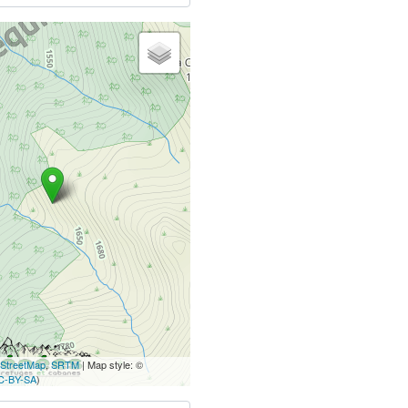
StreetMap
,
SRTM
| Map style: ©
C-BY-SA
)