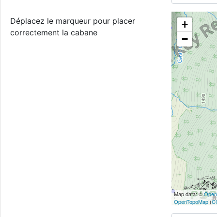
Déplacez le marqueur pour placer
+
correctement la cabane
−
Map data: ©
Open
OpenTopoMap
(
C