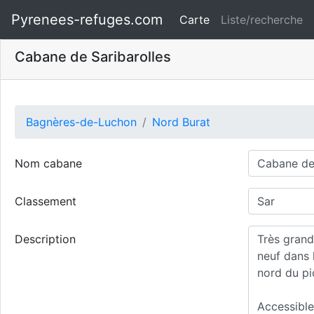
Pyrenees-refuges.com
Carte
Liste/recherche
Cabane de Saribarolles
Bagnères-de-Luchon
Nord Burat
Nom cabane
Classement
Description