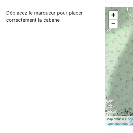
Déplacez le marqueur pour placer
+
correctement la cabane
−
Map data: ©
Open
OpenTopoMap
(
C