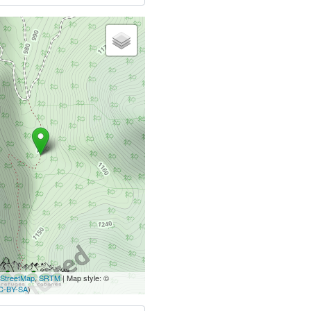
StreetMap
,
SRTM
| Map style: ©
C-BY-SA
)