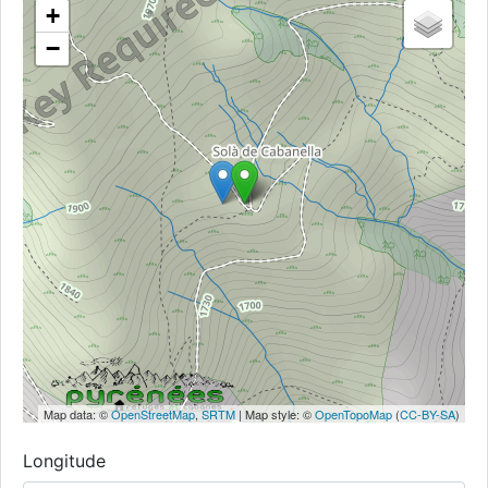
+
−
Map data: ©
OpenStreetMap
,
SRTM
| Map style: ©
OpenTopoMap
(
CC-BY-SA
)
Longitude