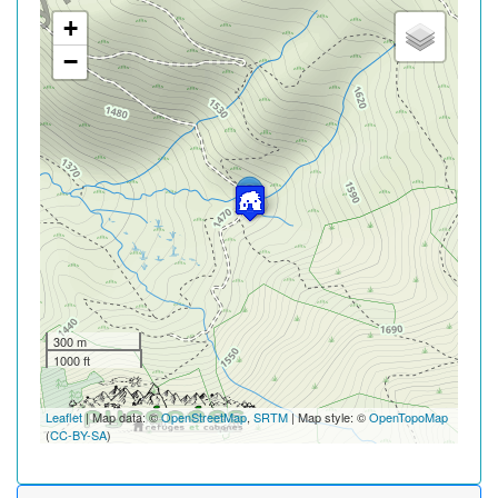
+
−
300 m
1000 ft
Leaflet
| Map data: ©
OpenStreetMap
,
SRTM
| Map style: ©
OpenTopoMap
(
CC-BY-SA
)