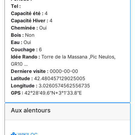
Tel :
Capacité été :
4
Capacité Hiver :
4
Cheminée :
Oui
Bois :
Non
Eau :
Oui
Couchage :
6
Idée Rando :
Torre de la Massana ,Pic Neulos,
GR10 ...
Derniere visite :
0000-00-00
Latitude :
42.480457129025005
Longitude :
3.0260574562556735
GPS :
42°28'49.6"N+3°1'33.8"E
Aux alentours
WIKILOC