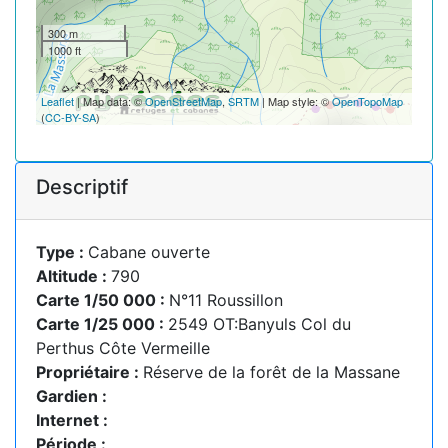
300 m
1000 ft
Leaflet
| Map data: ©
OpenStreetMap
,
SRTM
| Map style: ©
OpenTopoMap
(
CC-BY-SA
)
Descriptif
Type :
Cabane ouverte
Altitude :
790
Carte 1/50 000 :
N°11 Roussillon
Carte 1/25 000 :
2549 OT:Banyuls Col du
Perthus Côte Vermeille
Propriétaire :
Réserve de la forêt de la Massane
Gardien :
Internet :
Période :