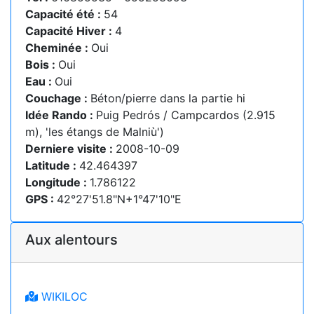
Capacité été :
54
Capacité Hiver :
4
Cheminée :
Oui
Bois :
Oui
Eau :
Oui
Couchage :
Béton/pierre dans la partie hi
Idée Rando :
Puig Pedrós / Campcardos (2.915
m), 'les étangs de Malniù')
Derniere visite :
2008-10-09
Latitude :
42.464397
Longitude :
1.786122
GPS :
42°27'51.8"N+1°47'10"E
Aux alentours
WIKILOC