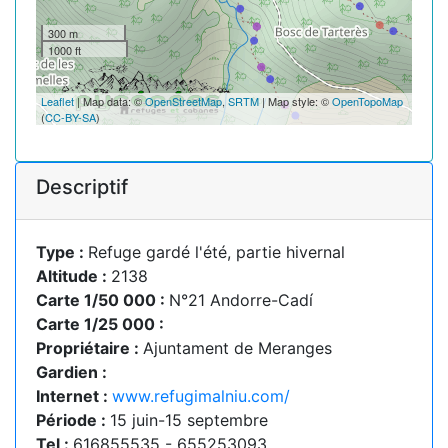
300 m
1000 ft
Leaflet
| Map data: ©
OpenStreetMap
,
SRTM
| Map style: ©
OpenTopoMap
(
CC-BY-SA
)
Descriptif
Type :
Refuge gardé l'été, partie hivernal
Altitude :
2138
Carte 1/50 000 :
N°21 Andorre-Cadí
Carte 1/25 000 :
Propriétaire :
Ajuntament de Meranges
Gardien :
Internet :
www.refugimalniu.com/
Période :
15 juin-15 septembre
Tel :
616855535 - 655253093