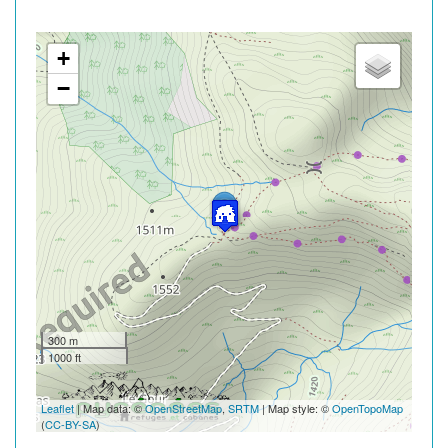
+
−
300 m
1000 ft
Leaflet
| Map data: ©
OpenStreetMap
,
SRTM
| Map style: ©
OpenTopoMap
(
CC-BY-SA
)