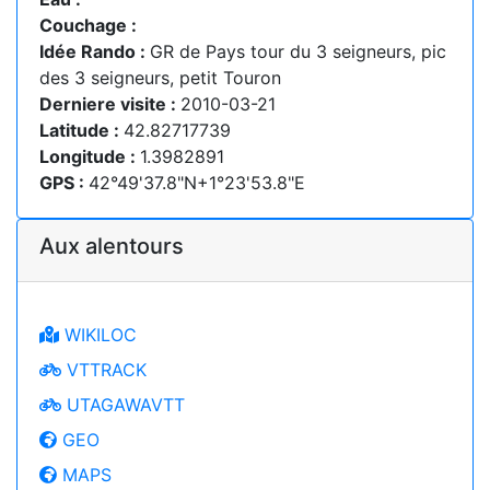
Couchage :
Idée Rando :
GR de Pays tour du 3 seigneurs, pic
des 3 seigneurs, petit Touron
Derniere visite :
2010-03-21
Latitude :
42.82717739
Longitude :
1.3982891
GPS :
42°49'37.8"N+1°23'53.8"E
Aux alentours
WIKILOC
VTTRACK
UTAGAWAVTT
GEO
MAPS