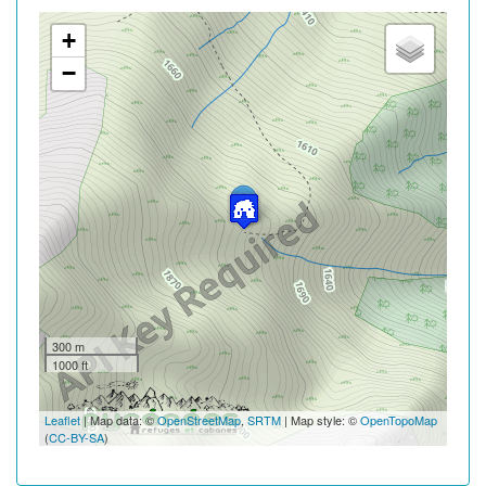
+
−
300 m
1000 ft
Leaflet
| Map data: ©
OpenStreetMap
,
SRTM
| Map style: ©
OpenTopoMap
(
CC-BY-SA
)