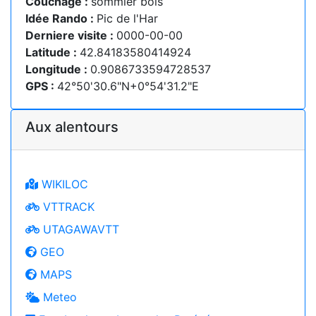
Couchage :
sommier bois
Idée Rando :
Pic de l'Har
Derniere visite :
0000-00-00
Latitude :
42.84183580414924
Longitude :
0.9086733594728537
GPS :
42°50'30.6"N+0°54'31.2"E
Aux alentours
WIKILOC
VTTRACK
UTAGAWAVTT
GEO
MAPS
Meteo