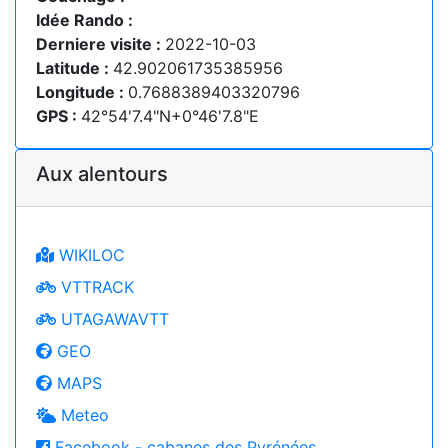
Idée Rando :
Derniere visite :
2022-10-03
Latitude :
42.902061735385956
Longitude :
0.7688389403320796
GPS :
42°54'7.4"N+0°46'7.8"E
Aux alentours
WIKILOC
VTTRACK
UTAGAWAVTT
GEO
MAPS
Meteo
Facebook - cabanes des Pyrénées