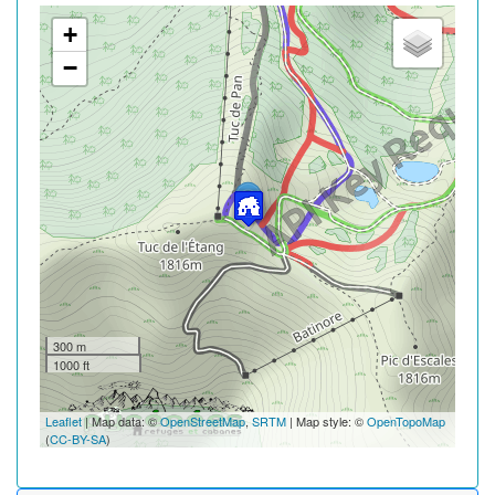
+
−
300 m
1000 ft
Leaflet
| Map data: ©
OpenStreetMap
,
SRTM
| Map style: ©
OpenTopoMap
(
CC-BY-SA
)