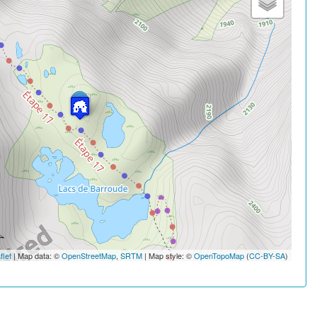
flet
| Map data: ©
OpenStreetMap
,
SRTM
| Map style: ©
OpenTopoMap
(
CC-BY-SA
)