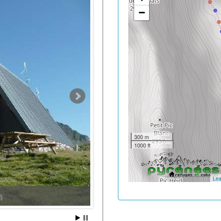
−
300 m
1000 ft
Lea