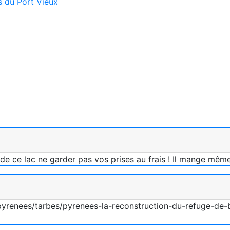
es du Port Vieux
r de ce lac ne garder pas vos prises au frais ! Il mange mêm
s-pyrenees/tarbes/pyrenees-la-reconstruction-du-refuge-de-