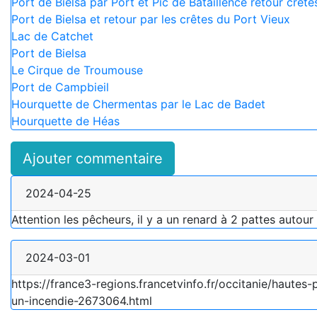
Port de Bielsa par Port et Pic de Bataillence retour crêt
Port de Bielsa et retour par les crêtes du Port Vieux
Lac de Catchet
Port de Bielsa
Le Cirque de Troumouse
Port de Campbieil
Hourquette de Chermentas par le Lac de Badet
Hourquette de Héas
Ajouter commentaire
2024-04-25
Attention les pêcheurs, il y a un renard à 2 pattes autou
2024-03-01
https://france3-regions.francetvinfo.fr/occitanie/haute
un-incendie-2673064.html