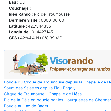
Eau :
Oui
Couchage :
Idée Rando :
Pic de Troumousse
Derniere visite :
0000-00-00
Latitude :
42.7344335
Longitude :
0.14427145
GPS :
42°44'4"N+0°8'39.4"E
Boucle du Cirque de Troumouse depuis la Chapelle de H
Soum des Salettes depuis Piau Engaly
Cirque de Troumouse - Chapelle de Héas
Pic de la Géla en boucle par les Hourquettes de Cherme
Boucle au Lac de Badet