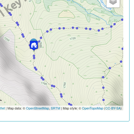
flet
| Map data: ©
OpenStreetMap
,
SRTM
| Map style: ©
OpenTopoMap
(
CC-BY-SA
)