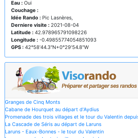
Eau :
Oui
Couchage :
Idée Rando :
Pic Lasnères,
Derniere visite :
2021-08-04
Latitude :
42.978965791098226
Longitude :
-0.49855774054851093
GPS :
42°58'44.3"N+0°29'54.8"W
Granges de Cinq Monts
Cabane de Hourquet au départ d'Aydius
Promenade des trois villages et le tour du Valentin depui
La Cascade de Séris au départ de Laruns
Laruns - Eaux-Bonnes - le tour du Valentin