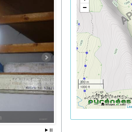
−
300 m
1000 ft
Lea