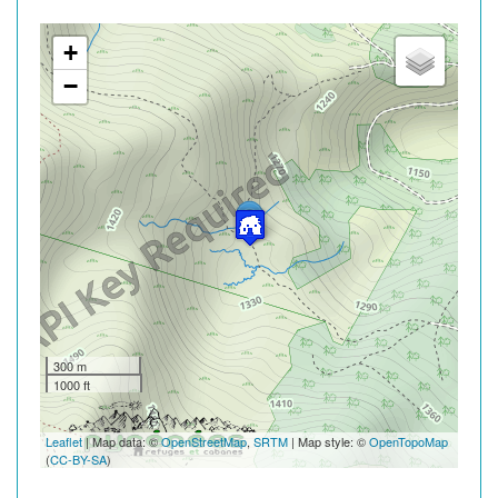
+
−
300 m
1000 ft
Leaflet
| Map data: ©
OpenStreetMap
,
SRTM
| Map style: ©
OpenTopoMap
(
CC-BY-SA
)