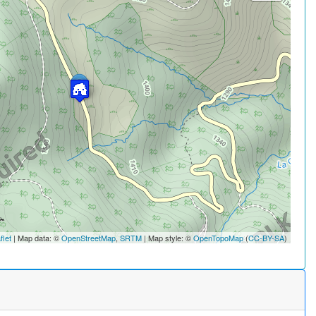
flet
| Map data: ©
OpenStreetMap
,
SRTM
| Map style: ©
OpenTopoMap
(
CC-BY-SA
)