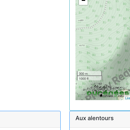
−
300 m
1000 ft
Lea
Aux alentours