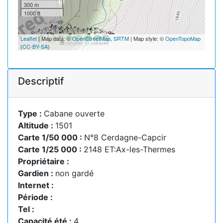
300 m
1000 ft
Leaflet
| Map data: ©
OpenStreetMap
,
SRTM
| Map style: ©
OpenTopoMap
(
CC-BY-SA
)
Descriptif
Type :
Cabane ouverte
Altitude :
1501
Carte 1/50 000 :
N°8 Cerdagne-Capcir
Carte 1/25 000 :
2148 ET:Ax-les-Thermes
Propriétaire :
Gardien :
non gardé
Internet :
Période :
Tel :
Capacité été :
4