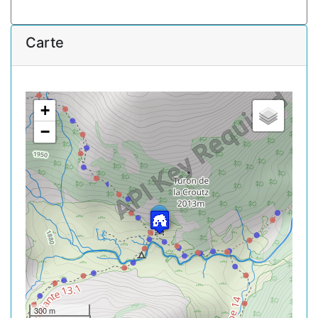
Carte
+
−
300 m