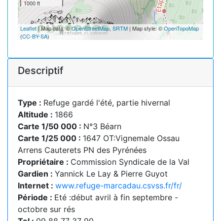
1000 ft
Leaflet
| Map data: ©
OpenStreetMap
,
SRTM
| Map style: ©
OpenTopoMap
(
CC-BY-SA
)
Descriptif
Type :
Refuge gardé l'été, partie hivernal
Altitude :
1866
Carte 1/50 000 :
N°3 Béarn
Carte 1/25 000 :
1647 OT:Vignemale Ossau
Arrens Cauterets PN des Pyrénées
Propriétaire :
Commission Syndicale de la Val
Gardien :
Yannick Le Lay & Pierre Guyot
Internet :
www.refuge-marcadau.csvss.fr/fr/
Période :
Eté :début avril à fin septembre -
octobre sur rés