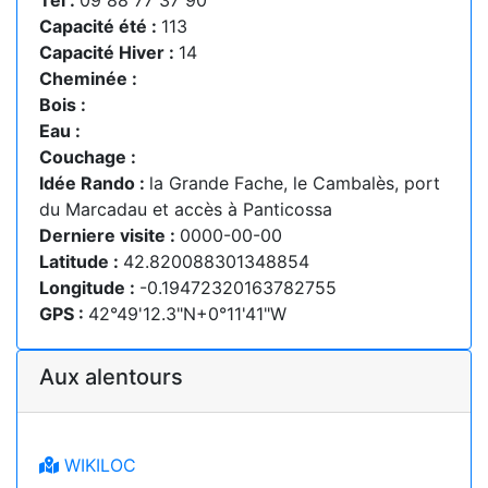
Tel :
09 88 77 37 90
Capacité été :
113
Capacité Hiver :
14
Cheminée :
Bois :
Eau :
Couchage :
Idée Rando :
la Grande Fache, le Cambalès, port
du Marcadau et accès à Panticossa
Derniere visite :
0000-00-00
Latitude :
42.820088301348854
Longitude :
-0.19472320163782755
GPS :
42°49'12.3"N+0°11'41"W
Aux alentours
WIKILOC