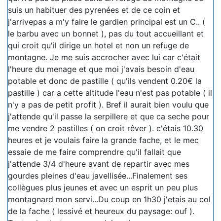
suis un habituer des pyrenées et de ce coin et
j'arrivepas a m'y faire le gardien principal est un C.. (
le barbu avec un bonnet ), pas du tout accueillant et
qui croit qu'il dirige un hotel et non un refuge de
montagne. Je me suis accrocher avec lui car c'était
l'heure du menage et que moi j'avais besoin d'eau
potable et donc de pastille ( qu'ils vendent 0.20€ la
pastille ) car a cette altitude l'eau n'est pas potable ( il
n'y a pas de petit profit ). Bref il aurait bien voulu que
j'attende qu'il passe la serpillere et que ca seche pour
me vendre 2 pastilles ( on croit rêver ). c'étais 10.30
heures et je voulais faire la grande fache, et le mec
essaie de me faire comprendre qu'il fallait que
j'attende 3/4 d'heure avant de repartir avec mes
gourdes pleines d'eau javellisée...Finalement ses
collègues plus jeunes et avec un esprit un peu plus
montagnard mon servi...Du coup en 1h30 j'etais au col
de la fache ( lessivé et heureux du paysage: ouf ).