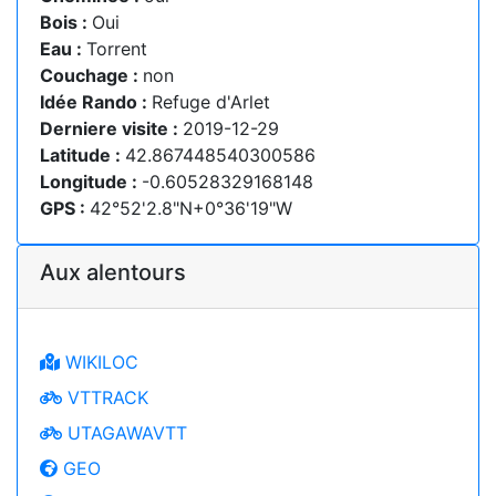
Bois :
Oui
Eau :
Torrent
Couchage :
non
Idée Rando :
Refuge d'Arlet
Derniere visite :
2019-12-29
Latitude :
42.867448540300586
Longitude :
-0.60528329168148
GPS :
42°52'2.8"N+0°36'19"W
Aux alentours
WIKILOC
VTTRACK
UTAGAWAVTT
GEO