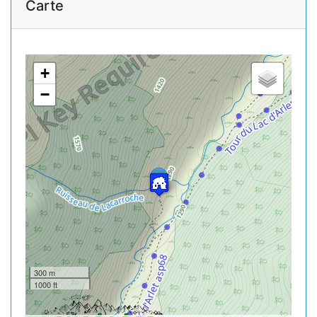
Carte
+
−
300 m
1000 ft