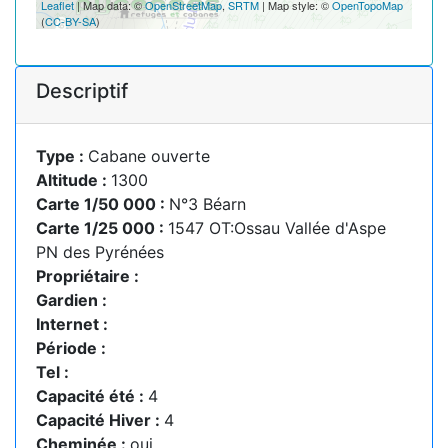
Leaflet
| Map data: ©
OpenStreetMap
,
SRTM
| Map style: ©
OpenTopoMap
(
CC-BY-SA
)
Descriptif
Type :
Cabane ouverte
Altitude :
1300
Carte 1/50 000 :
N°3 Béarn
Carte 1/25 000 :
1547 OT:Ossau Vallée d'Aspe
PN des Pyrénées
Propriétaire :
Gardien :
Internet :
Période :
Tel :
Capacité été :
4
Capacité Hiver :
4
Cheminée :
oui