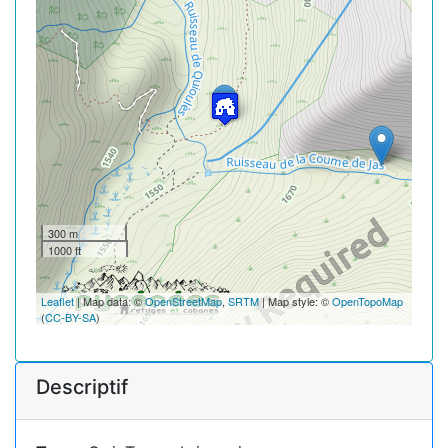
300 m
1000 ft
Leaflet
| Map data: ©
OpenStreetMap
,
SRTM
| Map style: ©
OpenTopoMap
(
CC-BY-SA
)
Descriptif