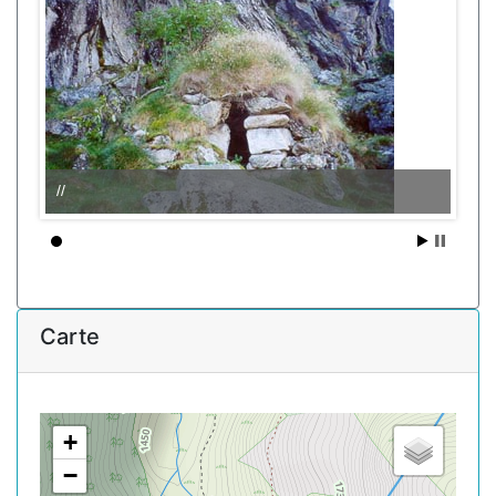
//
Carte
+
−