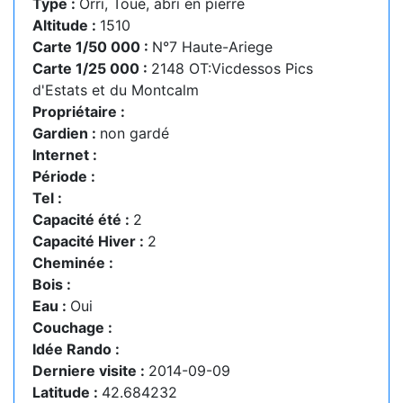
Type :
Orri, Toue, abri en pierre
Altitude :
1510
Carte 1/50 000 :
N°7 Haute-Ariege
Carte 1/25 000 :
2148 OT:Vicdessos Pics
d'Estats et du Montcalm
Propriétaire :
Gardien :
non gardé
Internet :
Période :
Tel :
Capacité été :
2
Capacité Hiver :
2
Cheminée :
Bois :
Eau :
Oui
Couchage :
Idée Rando :
Derniere visite :
2014-09-09
Latitude :
42.684232