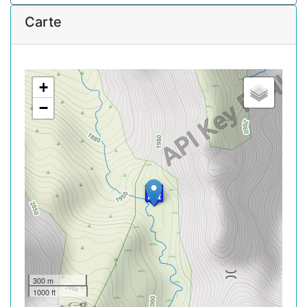
Carte
+
−
300 m
1000 ft