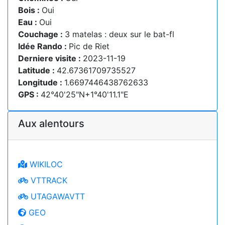
Bois :
Oui
Eau :
Oui
Couchage :
3 matelas : deux sur le bat-fl
Idée Rando :
Pic de Riet
Derniere visite :
2023-11-19
Latitude :
42.67361709735527
Longitude :
1.6697446438762633
GPS :
42°40'25"N+1°40'11.1"E
Aux alentours
WIKILOC
VTTRACK
UTAGAWAVTT
GEO