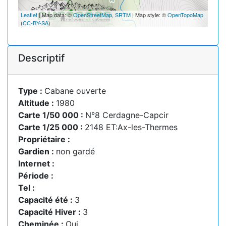
Leaflet
| Map data: ©
OpenStreetMap
,
SRTM
| Map style: ©
OpenTopoMap
(
CC-BY-SA
)
Descriptif
Type :
Cabane ouverte
Altitude :
1980
Carte 1/50 000 :
N°8 Cerdagne-Capcir
Carte 1/25 000 :
2148 ET:Ax-les-Thermes
Propriétaire :
Gardien :
non gardé
Internet :
Période :
Tel :
Capacité été :
3
Capacité Hiver :
3
Cheminée :
Oui