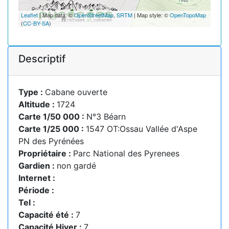
Leaflet
| Map data: ©
OpenStreetMap
,
SRTM
| Map style: ©
OpenTopoMap
(
CC-BY-SA
)
Descriptif
Type :
Cabane ouverte
Altitude :
1724
Carte 1/50 000 :
N°3 Béarn
Carte 1/25 000 :
1547 OT:Ossau Vallée d'Aspe
PN des Pyrénées
Propriétaire :
Parc National des Pyrenees
Gardien :
non gardé
Internet :
Période :
Tel :
Capacité été :
7
Capacité Hiver :
7