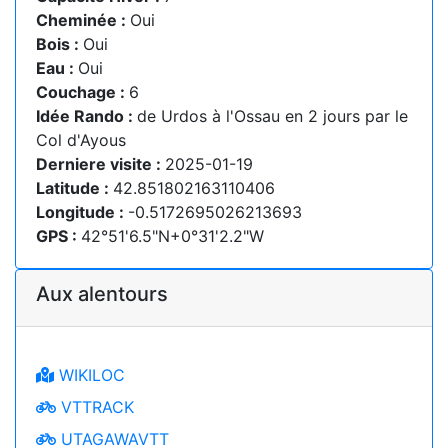
Cheminée :
Oui
Bois :
Oui
Eau :
Oui
Couchage :
6
Idée Rando :
de Urdos à l'Ossau en 2 jours par le
Col d'Ayous
Derniere visite :
2025-01-19
Latitude :
42.851802163110406
Longitude :
-0.5172695026213693
GPS :
42°51'6.5"N+0°31'2.2"W
Aux alentours
WIKILOC
VTTRACK
UTAGAWAVTT