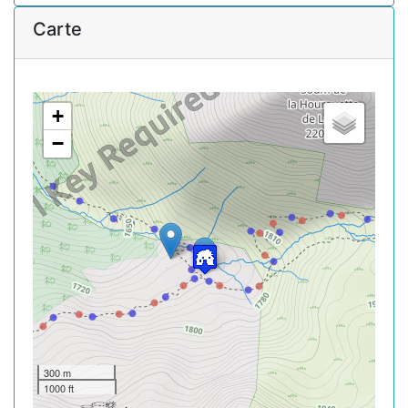
Carte
+
−
300 m
1000 ft