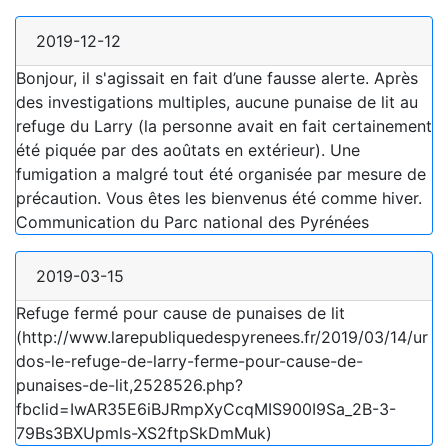
2019-12-12
Bonjour, il s'agissait en fait d’une fausse alerte. Après
des investigations multiples, aucune punaise de lit au
refuge du Larry (la personne avait en fait certainement
été piquée par des aoûtats en extérieur). Une
fumigation a malgré tout été organisée par mesure de
précaution. Vous êtes les bienvenus été comme hiver.
Communication du Parc national des Pyrénées
2019-03-15
Refuge fermé pour cause de punaises de lit
(http://www.larepubliquedespyrenees.fr/2019/03/14/ur
dos-le-refuge-de-larry-ferme-pour-cause-de-
punaises-de-lit,2528526.php?
fbclid=IwAR35E6iBJRmpXyCcqMIS900I9Sa_2B-3-
79Bs3BXUpmls-XS2ftpSkDmMuk)